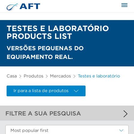
TESTES E LABORATÓRIO
PRODUCTS LIST
VERSÕES PEQUENAS DO
EQUIPAMENTO REAL.
Casa
Produtos
Mercados
Testes e laboratório
Ir para a lista de produtos
FILTRE A SUA PESQUISA
FILTROS APLICADOS
Most popular first