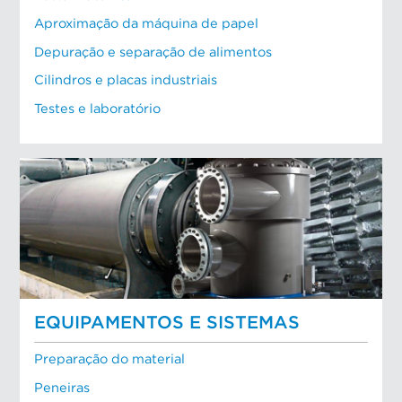
Aproximação da máquina de papel
Depuração e separação de alimentos
Cilindros e placas industriais
Testes e laboratório
EQUIPAMENTOS E SISTEMAS
Preparação do material
Peneiras