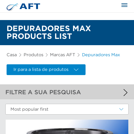
DEPURADORES MAX
PRODUCTS LIST
Casa
Produtos
Marcas AFT
Depuradores Max
Ir para a lista de produtos
FILTRE A SUA PESQUISA
FILTROS APLICADOS
Most popular first
Depuradores Max
MAIS FILTROS