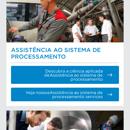
ASSISTÊNCIA AO SISTEMA DE
PROCESSAMENTO
Descubra a ciência aplicada
deAssistência ao sistema de
processamento
Veja nossosAssistência ao sistema de
processamento services