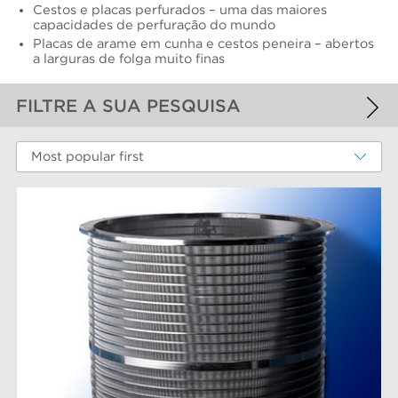
Cestos e placas perfurados – uma das maiores
capacidades de perfuração do mundo
Placas de arame em cunha e cestos peneira – abertos
a larguras de folga muito finas
FILTRE A SUA PESQUISA
FILTROS APLICADOS
Most popular first
Cilindros e placas industriais
MAIS FILTROS
COMPONENTS DE DESGASTE DE
DESEMPENHO
Cestos peneira
MARCAS AFT
Discos e insertos do refinador
Elementos do filtro
Depuradores Max
MERCADOS
Placas depuradoras
Refinação Finebar
Rotores de depurador
Sistemas de aproximação POM
Aproximação da máquina de papel
EQUIPAMENTO
Tecnologia Aikawa
Cilindros e placas industriais
Depuração e separação de alimentos