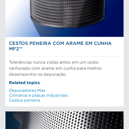
Peneiras
Fibras químicas
Preparação do material
Fibras recicladas
Sistema de aproximação
Pasta Mecanica
AFT- UMA EMPRESA MOVIDA POR
Refinação de fibras
Testes e laboratório
P&D
CESTOS PENEIRA COM ARAME EM CUNHA
MF2™
Tolerâncias nunca vistas antes em um cesto
ranhurado com arame em cunha para melhor
desempenho na depuração
Related topics
Depuradores Max
Cilindros e placas industriais
Cestos peneira