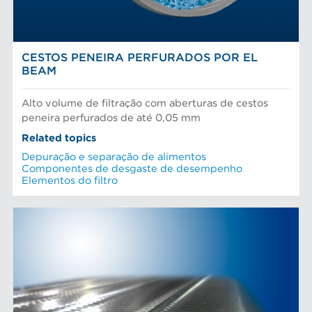
NOTICIAS AFT
Testes e laboratório
CESTOS PENEIRA PERFURADOS POR EL
BEAM
Alto volume de filtração com aberturas de cestos
peneira perfurados de até 0,05 mm
Related topics
Depuração e separação de alimentos
Componentes de desgaste de desempenho
Elementos do filtro