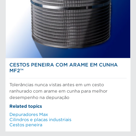
Placas depuradoras
Refinação Finebar
Rotores de depurador
Sistemas de aproximação POM
Aproximação da máquina de papel
EQUIPAMENTO
Tecnologia Aikawa
Cilindros e placas industriais
Depuração e separação de alimentos
Peneiras
Fibras químicas
Preparação do material
Fibras recicladas
Sistema de aproximação
Pasta Mecanica
Refinação de fibras
NOTICIAS AFT
Testes e laboratório
CESTOS PENEIRA COM ARAME EM CUNHA
MF2™
Tolerâncias nunca vistas antes em um cesto
ranhurado com arame em cunha para melhor
desempenho na depuração
Related topics
Depuradores Max
Cilindros e placas industriais
Cestos peneira