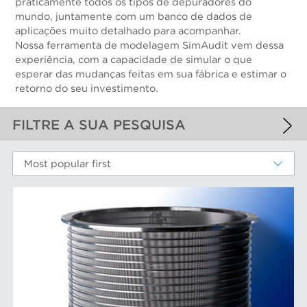
praticamente todos os tipos de depuradores do
mundo, juntamente com um banco de dados de
aplicações muito detalhado para acompanhar.
Nossa ferramenta de modelagem SimAudit vem dessa
experiência, com a capacidade de simular o que
esperar das mudanças feitas em sua fábrica e estimar o
retorno do seu investimento.
FILTRE A SUA PESQUISA
FILTROS APLICADOS
Most popular first
Cestos peneira
MAIS FILTROS
COMPONENTS DE DESGASTE DE
DESEMPENHO
Cestos peneira
MARCAS AFT
Discos e insertos do refinador
Elementos do filtro
Depuradores Max
MERCADOS