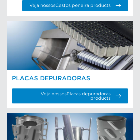
Veja nossosCestos peneira products
PLACAS DEPURADORAS
Veja nossosPlacas depuradoras
products