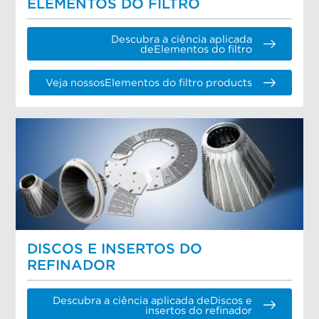
ELEMENTOS DO FILTRO
Descubra a ciência aplicada
deElementos do filtro
Veja nossosElementos do filtro products
DISCOS E INSERTOS DO
REFINADOR
Descubra a ciência aplicada deDiscos e
insertos do refinador