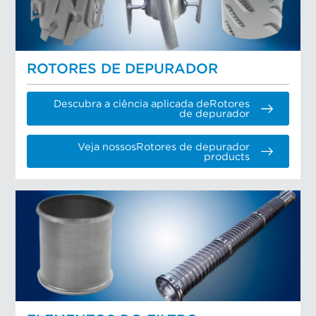
ROTORES DE DEPURADOR
Descubra a ciência aplicada deRotores
de depurador
Veja nossosRotores de depurador
products